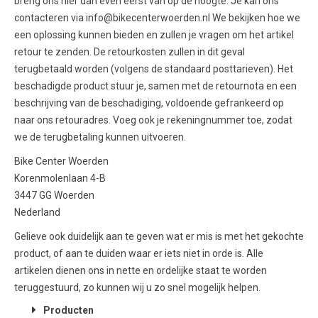
breng ons hier dan even eerst van op de hoogte. Je kan ons
contacteren via info@bikecenterwoerden.nl We bekijken hoe we
een oplossing kunnen bieden en zullen je vragen om het artikel
retour te zenden. De retourkosten zullen in dit geval
terugbetaald worden (volgens de standaard posttarieven). Het
beschadigde product stuur je, samen met de retournota en een
beschrijving van de beschadiging, voldoende gefrankeerd op
naar ons retouradres. Voeg ook je rekeningnummer toe, zodat
we de terugbetaling kunnen uitvoeren.
Bike Center Woerden
Korenmolenlaan 4-B
3447 GG Woerden
Nederland
Gelieve ook duidelijk aan te geven wat er mis is met het gekochte
product, of aan te duiden waar er iets niet in orde is. Alle
artikelen dienen ons in nette en ordelijke staat te worden
teruggestuurd, zo kunnen wij u zo snel mogelijk helpen.
Producten