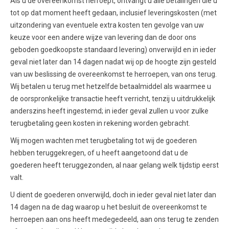
Als u de overeenkomst herroept, ontvangt u alle betalingen die u
tot op dat moment heeft gedaan, inclusief leveringskosten (met
uitzondering van eventuele extra kosten ten gevolge van uw
keuze voor een andere wijze van levering dan de door ons
geboden goedkoopste standaard levering) onverwijld en in ieder
geval niet later dan 14 dagen nadat wij op de hoogte zijn gesteld
van uw beslissing de overeenkomst te herroepen, van ons terug.
Wij betalen u terug met hetzelfde betaalmiddel als waarmee u
de oorspronkelijke transactie heeft verricht, tenzij u uitdrukkelijk
anderszins heeft ingestemd; in ieder geval zullen u voor zulke
terugbetaling geen kosten in rekening worden gebracht.
Wij mogen wachten met terugbetaling tot wij de goederen
hebben teruggekregen, of u heeft aangetoond dat u de
goederen heeft teruggezonden, al naar gelang welk tijdstip eerst
valt.
U dient de goederen onverwijld, doch in ieder geval niet later dan
14 dagen na de dag waarop u het besluit de overeenkomst te
herroepen aan ons heeft medegedeeld, aan ons terug te zenden