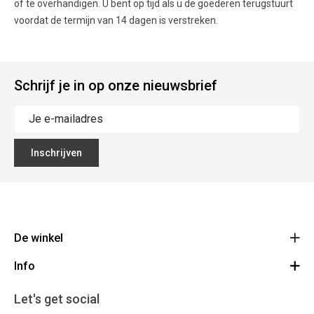
of te overhandigen. U bent op tijd als u de goederen terugstuurt
voordat de termijn van 14 dagen is verstreken.
Schrijf je in op onze nieuwsbrief
Inschrijven
De winkel
Info
Bike Center Woerden
Korenmolenlaan 4-B 3447 GG Woerden
Algemene voorwaarden
Let's get social
Bezoekadres
0348-482804