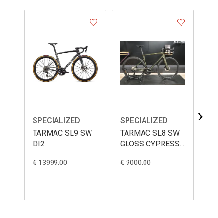
SPECIALIZED
SPECIALIZED
SP
TARMAC SL9 SW
TARMAC SL8 SW
TA
DI2
GLOSS CYPRESS
PO
METALLIC 56
€ 13999.00
€ 9000.00
€ 