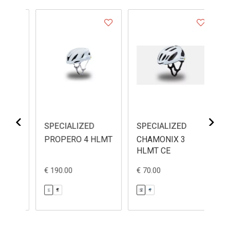
SPECIALIZED
SPECIALIZED
SP
PROPERO 4 HLMT
CHAMONIX 3
AL
HLMT CE
MI
€ 190.00
€ 70.00
€ 5