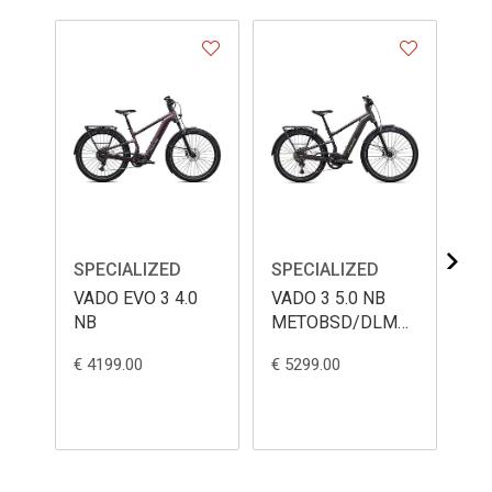
SPECIALIZED
SPECIALIZED
SP
VADO EVO 3 4.0
VADO 3 5.0 NB
VA
NB
METOBSD/DLMMET/BRSH
L
€ 4199.00
€ 5299.00
€ 4