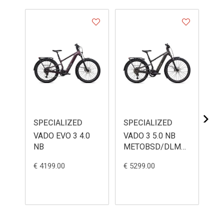
SPECIALIZED
SPECIALIZED
SP
VADO EVO 3 4.0
VADO 3 5.0 NB
VA
NB
METOBSD/DLMMET/BRSH
L
€ 4199.00
€ 5299.00
€ 4