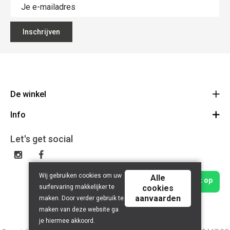
Inschrijven
De winkel
Info
Bike Center Woerden
Korenmolenlaan 4-B 3447 GG Woerden
Algemene voorwaarden
Let's get social
Bezoekadres
0348-482804
Cadeaubon
info@bikecenterwoerden.nl<br /> NL851552535B01<br
Service inplannen
/>Openingstijden: <br />DI-VRIJ 08.30 - 18.00<br /> ZA 09.00-
Wij gebruiken cookies om uw
Alle
Neem contact op
16.00
surfervaring makkelijker te
cookies
aanvaarden
maken. Door verder gebruik te
maken van deze website ga
je hiermee akkoord.