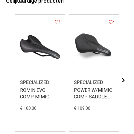
Gelijkaardige producten
SPECIALIZED
SPECIALIZED
SP
ROMIN EVO
POWER W/MIMIC
PO
COMP MIMIC
COMP SADDLE
MI
SADDLE BLK
WMN BLK
BL
€ 100.00
€ 109.00
€ 3