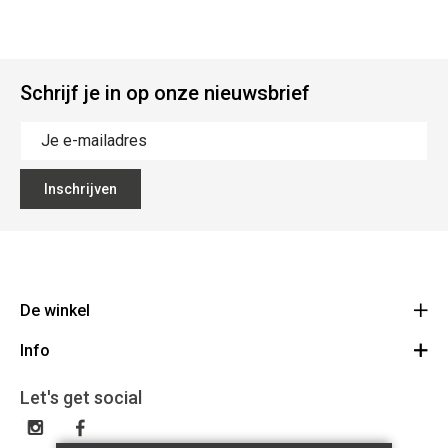
Schrijf je in op onze nieuwsbrief
Inschrijven
De winkel
Info
Bike Center Woerden
Korenmolenlaan 4-B 3447 GG Woerden
Algemene voorwaarden
Let's get social
Bezoekadres
0348-482804
Cadeaubon
info@bikecenterwoerden.nl<br /> NL851552535B01<br