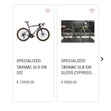
SPECIALIZED
SPECIALIZED
SP
TARMAC SL9 SW
TARMAC SL8 SW
TA
DI2
GLOSS CYPRESS
PO
METALLIC 56
€ 13999.00
€ 9000.00
€ 