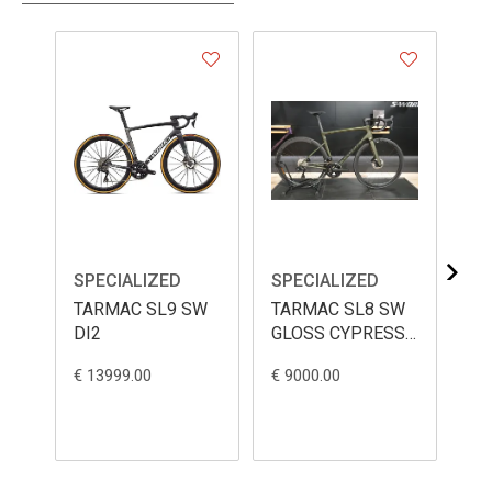
SPECIALIZED
SPECIALIZED
SP
TARMAC SL9 SW
TARMAC SL8 SW
TA
DI2
GLOSS CYPRESS
PO
METALLIC 56
€ 13999.00
€ 9000.00
€ 