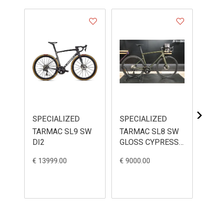
SPECIALIZED
SPECIALIZED
SP
TARMAC SL9 SW
TARMAC SL8 SW
TA
DI2
GLOSS CYPRESS
PO
METALLIC 56
€ 13999.00
€ 9000.00
€ 