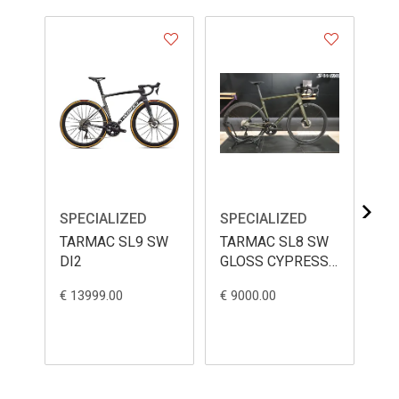
SPECIALIZED
SPECIALIZED
SP
TARMAC SL9 SW
TARMAC SL8 SW
TA
DI2
GLOSS CYPRESS
PO
METALLIC 56
€ 13999.00
€ 9000.00
€ 